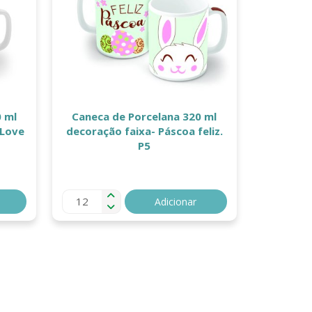
 ml
Caneca de Porcelana 320 ml
-Love
decoração faixa- Páscoa feliz.
P5
Adicionar