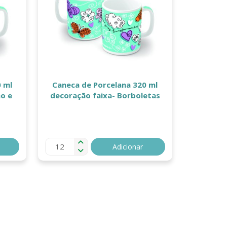
 ml
Caneca de Porcelana 320 ml
o e
decoração faixa- Borboletas
Adicionar