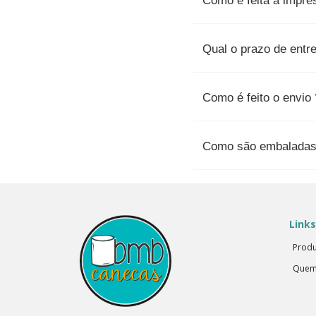
Como é feita a impre
Qual o prazo de entr
Como é feito o envio 
Como são embaladas 
Links
Produ
Quem