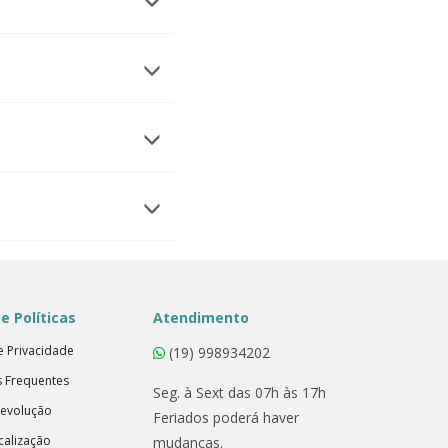
e Políticas
Atendimento
de Privacidade
(19) 998934202
s Frequentes
Seg. à Sext das 07h às 17h
Devolução
Feriados poderá haver
calização
mudanças.