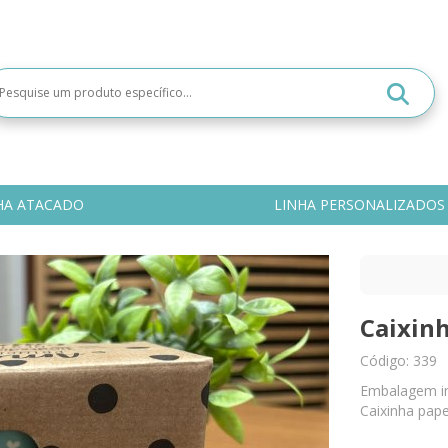
HA ATACADO
LINHA PERSONALIZADOS
Caixinh
Código: 339
Embalagem ind
Caixinha pap