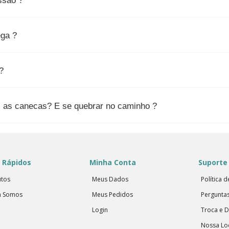
ssão ?
ega ?
?
as canecas? E se quebrar no caminho ?
 Rápidos
Minha Conta
Suporte 
tos
Meus Dados
Política 
 Somos
Meus Pedidos
Pergunta
Login
Troca e 
Nossa Lo